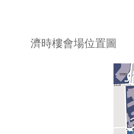
濟時樓會場位置圖