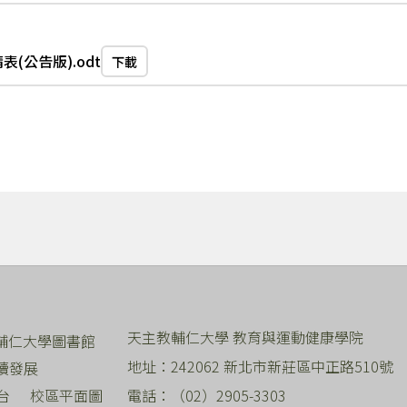
(公告版).odt
下載
天主教輔仁大學 教育與運動健康學院
輔仁大學圖書館
地址：242062 新北市新莊區中正路510號 
續發展
平台
校區平面圖
電話：（02）2905-3303